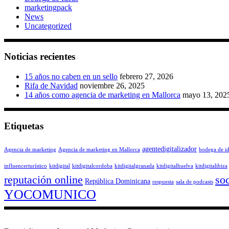
marketingpack
News
Uncategorized
Noticias recientes
15 años no caben en un sello
febrero 27, 2026
Rifa de Navidad
noviembre 26, 2025
14 años como agencia de marketing en Mallorca
mayo 13, 202
Etiquetas
agentedigitalizador
Agencia de marketing
Agencia de marketing en Mallorca
bodega de i
influencerturístico
kitdigital
kitdigitalcordoba
kitdigitalgranada
kitdigitalhuelva
kitdigitalibiza
reputación online
so
República Dominicana
respuesta
sala de podcasts
YOCOMUNICO