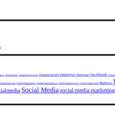
5
empresa
facebook
comunicación
empresas
deas
chameleon
chameleonguest
forma
Mallorca
kitdigitaljaen
kitdigitalmalaga
kitdigitalmallorca
kitdigitalmenorca
kitdigitalsevilla
Social Media
social media marketing
cialmedia