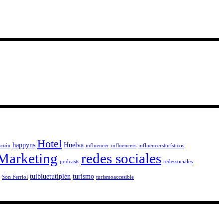
Hotel
happyns
Huelva
ción
influencer
influencers
influencersturísticos
Marketing
redes sociales
podcasts
redessociales
tuibluetutiplén
turismo
Son Ferriol
turismoaccesible