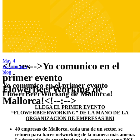
May
4
<!--:es-->Yo comunico en el
yocomunico
blog
primer evento
Yo comunico en el primer evento
FlowerBeerWorking de
FlowerBeerWorking de Mallorca!
Mallorca!<!--:-->
LLEGA EL PRIMER EVENTO
“FLOWERBEERWORKING” DE LA MANO DE LA
ORGANIZACIÓN DE EMPRESAS BNI
40 empresas de Mallorca, cada una de un sector, se
reúnen para hacer networking de la manera más amena.