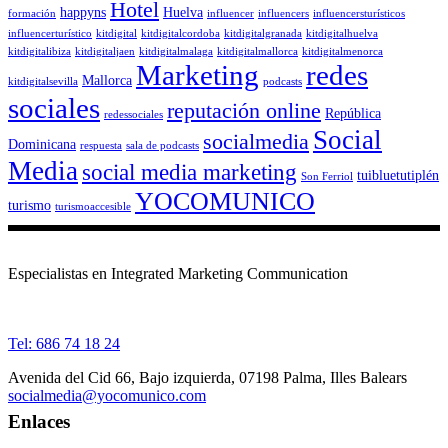
Hotel
happyns
Huelva
formación
influencer
influencers
influencersturísticos
influencerturístico
kitdigital
kitdigitalcordoba
kitdigitalgranada
kitdigitalhuelva
kitdigitalibiza
kitdigitaljaen
kitdigitalmalaga
kitdigitalmallorca
kitdigitalmenorca
Marketing
redes
Mallorca
kitdigitalsevilla
podcasts
sociales
reputación online
República
redessociales
Social
socialmedia
Dominicana
respuesta
sala de podcasts
Media
social media marketing
tuibluetutiplén
Son Ferriol
YOCOMUNICO
turismo
turismoaccesible
Especialistas en Integrated Marketing Communication
Tel: 686 74 18 24
Avenida del Cid 66, Bajo izquierda, 07198 Palma, Illes Balears
socialmedia@yocomunico.com
Enlaces