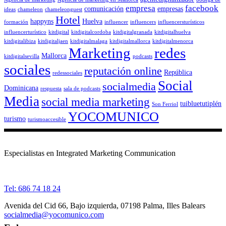
empresa
facebook
comunicación
empresas
ideas
chameleon
chameleonguest
Hotel
happyns
Huelva
formación
influencer
influencers
influencersturísticos
influencerturístico
kitdigital
kitdigitalcordoba
kitdigitalgranada
kitdigitalhuelva
kitdigitalibiza
kitdigitaljaen
kitdigitalmalaga
kitdigitalmallorca
kitdigitalmenorca
Marketing
redes
Mallorca
kitdigitalsevilla
podcasts
sociales
reputación online
República
redessociales
Social
socialmedia
Dominicana
respuesta
sala de podcasts
Media
social media marketing
tuibluetutiplén
Son Ferriol
YOCOMUNICO
turismo
turismoaccesible
Especialistas en Integrated Marketing Communication
Tel: 686 74 18 24
Avenida del Cid 66, Bajo izquierda, 07198 Palma, Illes Balears
socialmedia@yocomunico.com