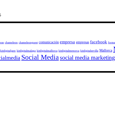
5
empresa
facebook
comunicación
empresas
deas
chameleon
chameleonguest
forma
Mallorca
kitdigitaljaen
kitdigitalmalaga
kitdigitalmallorca
kitdigitalmenorca
kitdigitalsevilla
Social Media
social media marketing
cialmedia