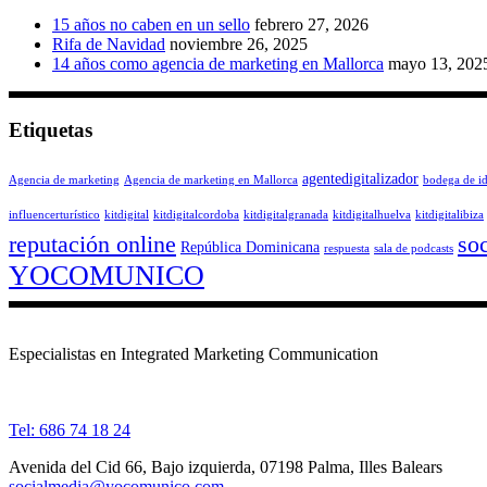
15 años no caben en un sello
febrero 27, 2026
Rifa de Navidad
noviembre 26, 2025
14 años como agencia de marketing en Mallorca
mayo 13, 202
Etiquetas
agentedigitalizador
Agencia de marketing
Agencia de marketing en Mallorca
bodega de i
influencerturístico
kitdigital
kitdigitalcordoba
kitdigitalgranada
kitdigitalhuelva
kitdigitalibiza
reputación online
so
República Dominicana
respuesta
sala de podcasts
YOCOMUNICO
Especialistas en Integrated Marketing Communication
Tel: 686 74 18 24
Avenida del Cid 66, Bajo izquierda, 07198 Palma, Illes Balears
socialmedia@yocomunico.com