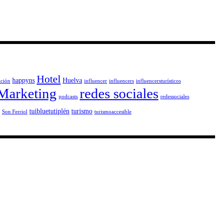
Hotel
happyns
Huelva
ción
influencer
influencers
influencersturísticos
Marketing
redes sociales
podcasts
redessociales
tuibluetutiplén
turismo
Son Ferriol
turismoaccesible