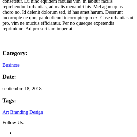
consetetur. Eu hinc equidem fabulas vim, in labitur facilis
reprehendunt urbanitas, ad malis menandri his. Mel agam quas
choro no. Id delenit dolorum sed, id has amet harum. Deserunt
incorrupte ne quo, paulo dicunt incorrupte quo ex. Case urbanitas ut
pro, vim ne mucius efficiantur. Per no quaeque expetendis
reprimique. Ad pro scri tam imper at.
Category:
Business
Date:
septiembre 18, 2018
Tags:
Art
Branding
Design
Follow Us: